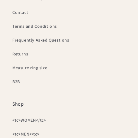
Contact
Terms and Conditions
Frequently Asked Questions
Returns
Measure ring size
B2B
Shop
<tc>WOMEN</tc>
<tc>MEN</tc>