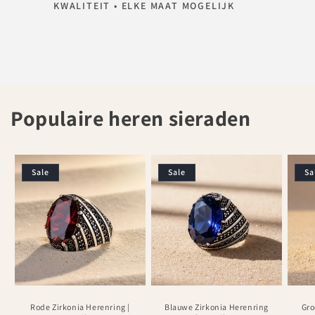
KWALITEIT • ELKE MAAT MOGELIJK
Populaire heren sieraden
Sale
Sale
Sa
Rode Zirkonia Herenring |
Blauwe Zirkonia Herenring
Gro