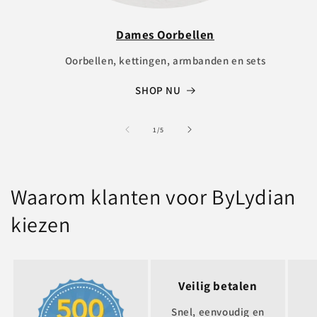
Dames Oorbellen
Oorbellen, kettingen, armbanden en sets
SHOP NU
of
1
/
5
Waarom klanten voor ByLydian
kiezen
Veilig betalen
Snel, eenvoudig en