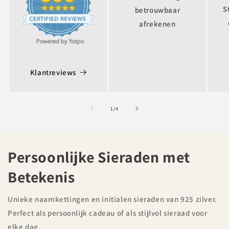
S
betrouwbaar
afrekenen
Klantreviews
of
1
/
4
Persoonlijke Sieraden met
Betekenis
Unieke naamkettingen en initialen sieraden van 925 zilver.
Perfect als persoonlijk cadeau of als stijlvol sieraad voor
elke dag.