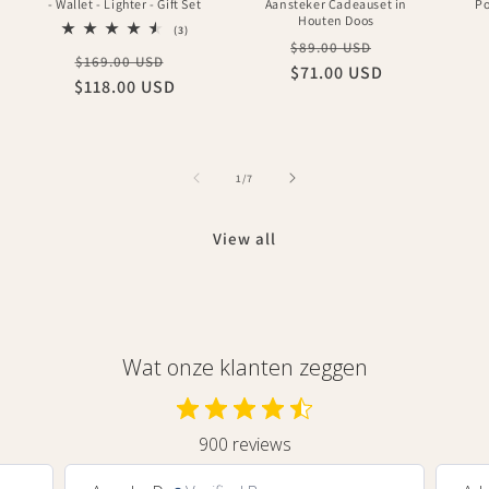
- Wallet - Lighter - Gift Set
Aansteker Cadeauset in
Po
Houten Doos
3
(3)
Regular
Sale
total
$89.00 USD
Regular
Sale
$169.00 USD
reviews
$71.00 USD
price
price
$118.00 USD
price
price
of
1
/
7
View all
Wat onze klanten zeggen
900 reviews