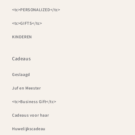
<tc>PERSONALIZED</tc>
<tc>GIFTS</tc>
KINDEREN
Cadeaus
Geslaagd
Juf en Meester
<tc>Business Gift</tc>
Cadeaus voor haar
Huwelijkscadeau