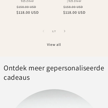
925 Zilver
| 925 Zilver
Regular
Sale
Regular
Sale
$158.00 USD
$158.00 USD
$118.00 USD
price
price
$118.00 USD
price
price
of
1
/
7
View all
Ontdek meer gepersonaliseerde
cadeaus