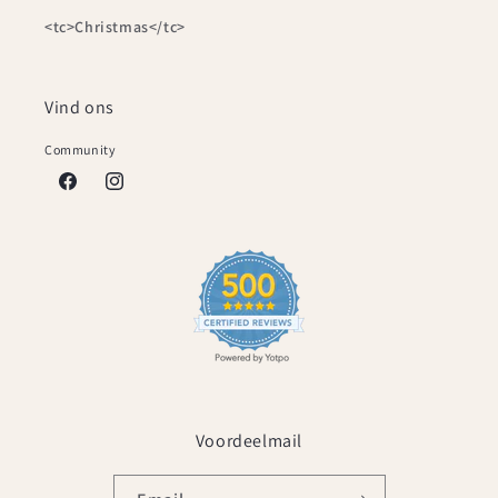
<tc>Christmas</tc>
Vind ons
Community
Facebook
Instagram
Voordeelmail