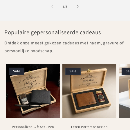
of
1
/
5
Populaire gepersonaliseerde cadeaus
Ontdek onze meest gekozen cadeaus met naam, gravure of
persoonlijke boodschap.
Sale
Sale
Sa
Personalized Gift Set - Pen
Leren Portemonnee en