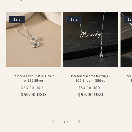
Sale
Sale
Sa
Personalized Initial Chain
Personal name Ketting -
Per
of 925 Silver
925 Silver - Gilded
Regular
Sale
Regular
Sale
$83.00 USD
$83.00 USD
$59.00 USD
price
price
$59.00 USD
price
price
of
1
/
7