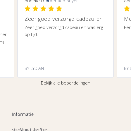
Anneke D.
Verified Buyer
Adr
Zeer goed verzorgd cadeau en
Mo
Zeer goed verzorgd cadeau en was erg
Een
iner
op tijd.
Hij
BY LYDIAN
BY 
Bekijk alle beoordelingen
Informatie
<tc>About Us</tc>