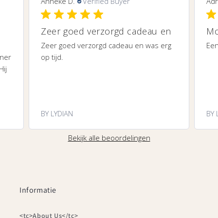
Anneke D.
Verified Buyer
Adr
Zeer goed verzorgd cadeau en
Mo
Zeer goed verzorgd cadeau en was erg
Een
iner
op tijd.
Hij
BY LYDIAN
BY 
Bekijk alle beoordelingen
Informatie
<tc>About Us</tc>