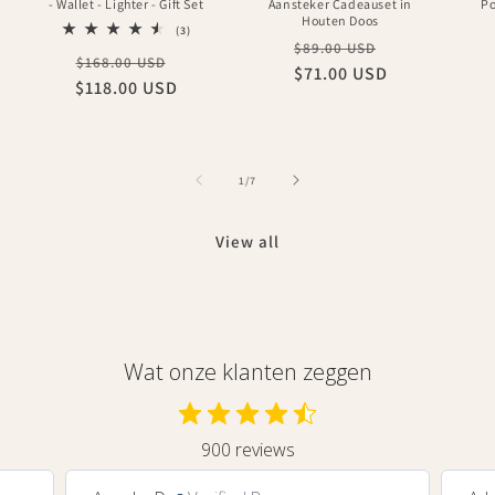
- Wallet - Lighter - Gift Set
Aansteker Cadeauset in
Po
Houten Doos
3
(3)
Regular
Sale
total
$89.00 USD
Regular
Sale
$168.00 USD
reviews
$71.00 USD
price
price
$118.00 USD
price
price
of
1
/
7
View all
Wat onze klanten zeggen
900 reviews