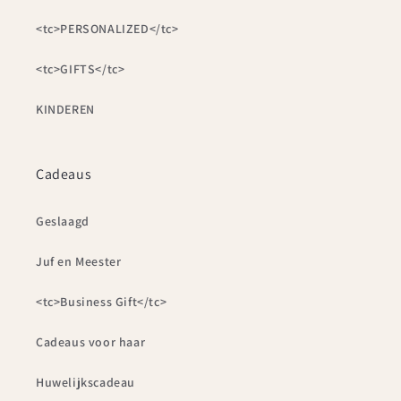
<tc>PERSONALIZED</tc>
<tc>GIFTS</tc>
KINDEREN
Cadeaus
Geslaagd
Juf en Meester
<tc>Business Gift</tc>
Cadeaus voor haar
Huwelijkscadeau