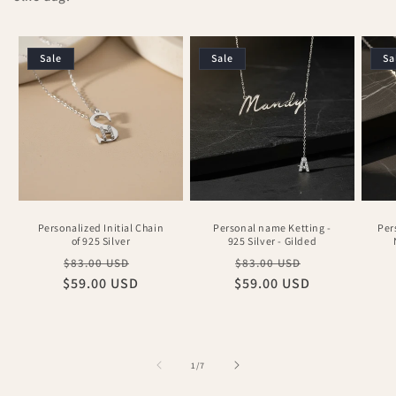
Sale
Sale
Sa
Personalized Initial Chain
Personal name Ketting -
Per
of 925 Silver
925 Silver - Gilded
Regular
Sale
Regular
Sale
$83.00 USD
$83.00 USD
$59.00 USD
price
price
$59.00 USD
price
price
of
1
/
7