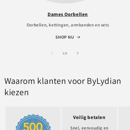
Dames Oorbellen
Oorbellen, kettingen, armbanden en sets
SHOP NU
of
1
/
5
Waarom klanten voor ByLydian
kiezen
Veilig betalen
Snel, eenvoudig en