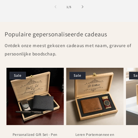
of
1
/
5
Populaire gepersonaliseerde cadeaus
Ontdek onze meest gekozen cadeaus met naam, gravure of
persoonlijke boodschap.
Sale
Sale
Sa
Personalized Gift Set - Pen
Leren Portemonnee en