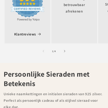
S
betrouwbaar
afrekenen
Klantreviews
of
1
/
4
Persoonlijke Sieraden met
Betekenis
Unieke naamkettingen en initialen sieraden van 925 zilver.
Perfect als persoonlijk cadeau of als stijlvol sieraad voor
elke dag.