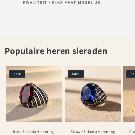
KWALITEIT • ELKE MAAT MOGELIJK
Populaire heren sieraden
Sale
Sale
Sa
Rode Zirkonia Herenring |
Blauwe Zirkonia Herenring
Gro