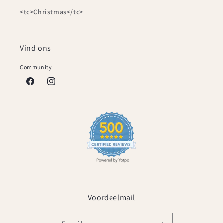
<tc>Christmas</tc>
Vind ons
Community
Facebook
Instagram
Voordeelmail