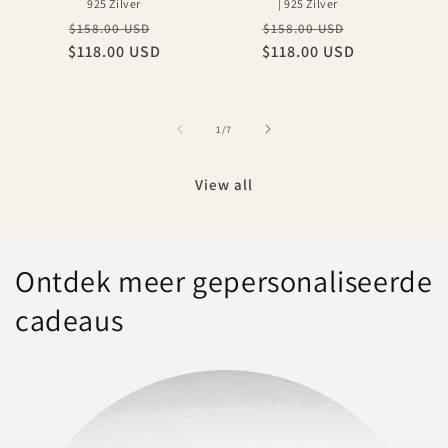
925 Zilver
| 925 Zilver
Regular
Sale
Regular
Sale
$158.00 USD
$158.00 USD
$118.00 USD
price
price
$118.00 USD
price
price
of
1
/
7
View all
Ontdek meer gepersonaliseerde
cadeaus