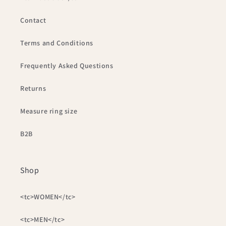
Contact
Terms and Conditions
Frequently Asked Questions
Returns
Measure ring size
B2B
Shop
<tc>WOMEN</tc>
<tc>MEN</tc>