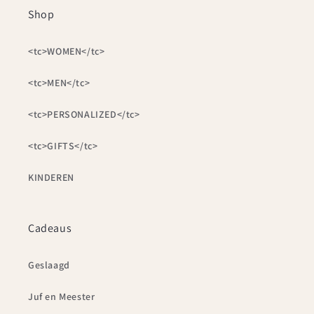
Shop
<tc>WOMEN</tc>
<tc>MEN</tc>
<tc>PERSONALIZED</tc>
<tc>GIFTS</tc>
KINDEREN
Cadeaus
Geslaagd
Juf en Meester