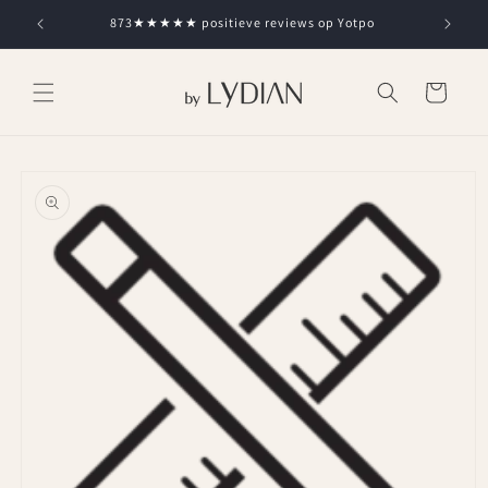
Skip to
873★★★★★ positieve reviews op Yotpo
content
Cart
Skip to
product
information