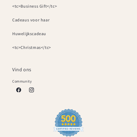
<tc>Business Gift</tc>
Cadeaus voor haar
Huwelijkscadeau
<tc>Christmas</tc>
Vind ons
Community
Facebook
Instagram